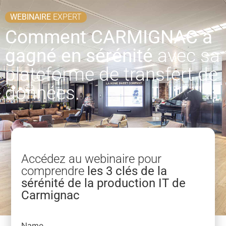
WEBINAIRE
EXPERT
Comment CARMIGNAC a
gagné en sérénité
avec sa
plateforme de transfert de
données.
Accédez au webinaire pour
comprendre
les 3 clés de la
sérénité de la production IT de
Carmignac
Name