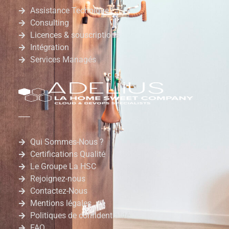
Assistance Technique
Consulting
Licences & souscriptions
Intégration
Services Managés
Qui Sommes-Nous ?
Certifications Qualité
Le Groupe La HSC
Rejoignez-nous
Contactez-Nous
Mentions légales
Politiques de confidentialité
FAQ