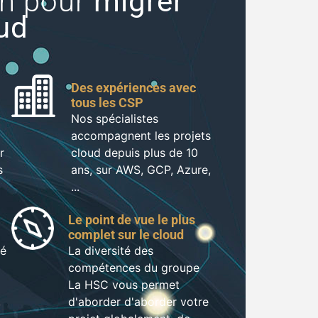
in pour
migrer
oud
Des expériences avec
tous les CSP
Nos spécialistes
accompagnent les projets
r
cloud depuis plus de 10
s
ans, sur AWS, GCP, Azure,
...
Le point de vue le plus
complet sur le cloud
ué
La diversité des
compétences du groupe
La HSC vous permet
,
d'aborder d'aborder votre