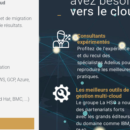
avez beso
oud
vers le cl
jet de migration
e résultats.
Consultants
expérimentés
Profitez de l'expérience
et du recul des
spécialistes Adelius pou
ation
reproduire les meilleure
pratiques.
WS, GCP, Azure,
Les meilleurs outils de
gestion multi-cloud
 Hat, BMC, ...)
Le groupe La HSC a no
des partenariats forts
avec les grands éditeurs
du domaine comme IBM