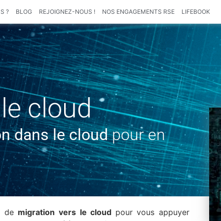
S ?
BLOG
REJOIGNEZ-NOUS !
NOS ENGAGEMENTS RSE
LIFEBOOK
 le cloud
ion dans le cloud
pour en
et de
migration vers le cloud
pour vous appuyer