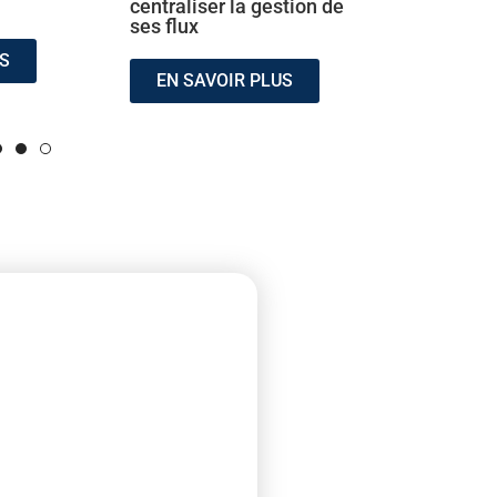
centraliser la gestion de
Transfer
ses flux
US
EN SA
EN SAVOIR PLUS
vité