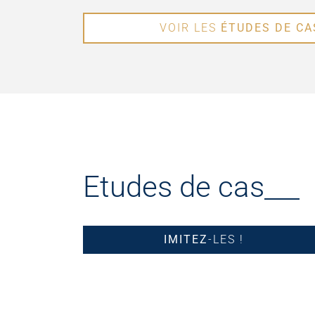
VOIR LES
ÉTUDES DE CA
Etudes de cas
IMITEZ
-LES !
Natixis upgrade sa
Picard fait progresser so
version de Control-M
infrastructure Control-M