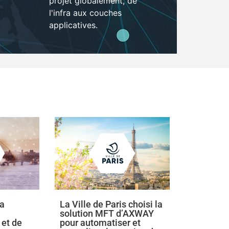
projet globalement, de
l'infra aux couches
applicatives.
la
La Ville de Paris choisi la
SWISSLIF
solution MFT d’AXWAY
parc actu
et de
pour automatiser et
solution