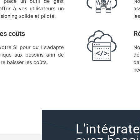
 place un outil de gest
No
ffrir à vos utilisateurs un
as
ioning solide et piloté.
le
es coûts
Ré
otre SI pour qu’il s’adapte
No
ique aux besoins afin de
dé
aire baisser les coûts.
da
né
L'intégrat