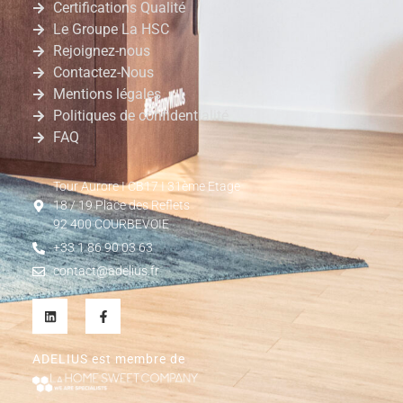
Certifications Qualité
Le Groupe La HSC
Rejoignez-nous
Contactez-Nous
Mentions légales
Politiques de confidentialité
FAQ
Tour Aurore I CB17 I 31ème Etage
18 / 19 Place des Reflets
92 400 COURBEVOIE
+33 1 86 90 03 63
contact@adelius.fr
ADELIUS est membre de