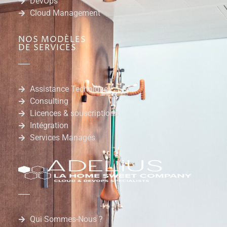
DevOps
Cloud Management
NOS MODÈLES
DE SERVICES
Assistance Technique
Consulting
Licences & souscriptions
Intégration
Services Managés
Qui Sommes-Nous ?