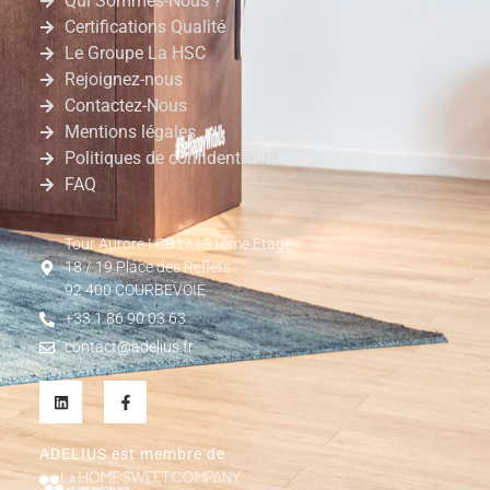
Qui Sommes-Nous ?
Certifications Qualité
Le Groupe La HSC
Rejoignez-nous
Contactez-Nous
Mentions légales
Politiques de confidentialité
FAQ
Tour Aurore I CB17 I 31ème Etage
18 / 19 Place des Reflets
92 400 COURBEVOIE
+33 1 86 90 03 63
contact@adelius.fr
ADELIUS est membre de