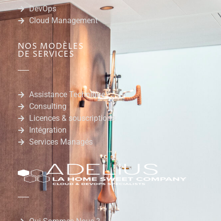
DevOps
Cloud Management
NOS MODÈLES
DE SERVICES
Assistance Technique
Consulting
Licences & souscriptions
Intégration
Services Managés