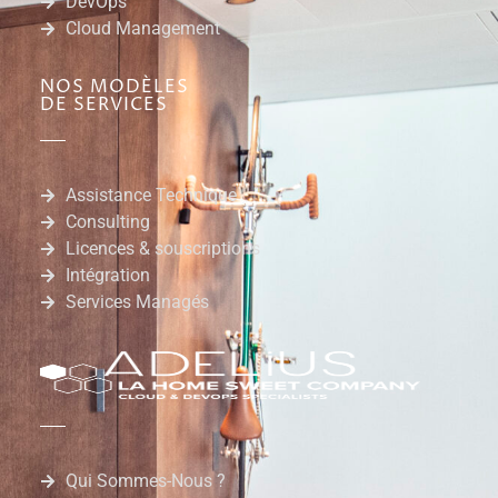
DevOps
Cloud Management
NOS MODÈLES
DE SERVICES
Assistance Technique
Consulting
Licences & souscriptions
Intégration
Services Managés
Qui Sommes-Nous ?