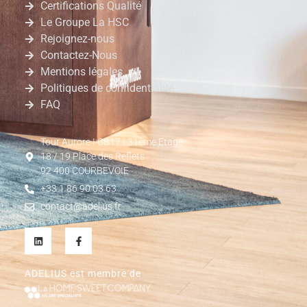
Certifications Qualité
Le Groupe La HSC
Rejoignez-nous
Contactez-Nous
Mentions légales
Politiques de confidentialité
FAQ
Tour Aurore I CB17 I 31ème Etage
18 / 19 Place des Reflets
92 400 COURBEVOIE
+33 1 86 90 03 63
contact@adelius.fr
ADELIUS est membre de