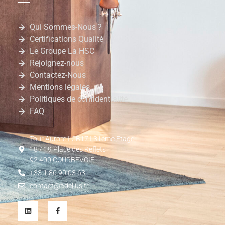
Qui Sommes-Nous ?
Certifications Qualité
Le Groupe La HSC
Rejoignez-nous
Contactez-Nous
Mentions légales
Politiques de confidentialité
FAQ
Tour Aurore I CB17 I 31ème Etage
18 / 19 Place des Reflets
92 400 COURBEVOIE
+33 1 86 90 03 63
contact@adelius.fr