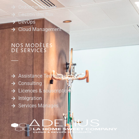
Ordonnancement
Gestion des flux
DevOps
Cloud Management
NOS MODÈLES
DE SERVICES
Assistance Technique
Consulting
Licences & souscriptions
Intégration
Services Managés