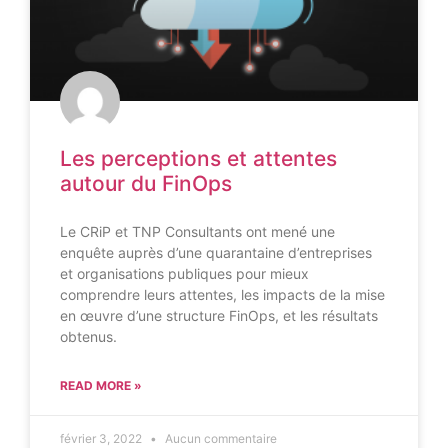
Les perceptions et attentes
autour du FinOps
Le CRiP et TNP Consultants ont mené une
enquête auprès d’une quarantaine d’entreprises
et organisations publiques pour mieux
comprendre leurs attentes, les impacts de la mise
en œuvre d’une structure FinOps, et les résultats
obtenus.
READ MORE »
février 3, 2022
Aucun commentaire