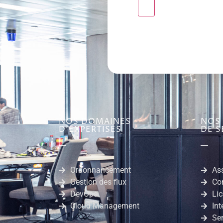
NOS DOMAINES
NOS
D'EXPERTISES
DE S
Ordonnancement
As
Gestion des flux
Co
DevOps
Lic
Cloud Management
Int
Se