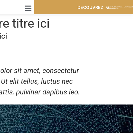
DECOUVREZ
e titre ici
ici
lor sit amet, consectetur
 Ut elit tellus, luctus nec
ttis, pulvinar dapibus leo.