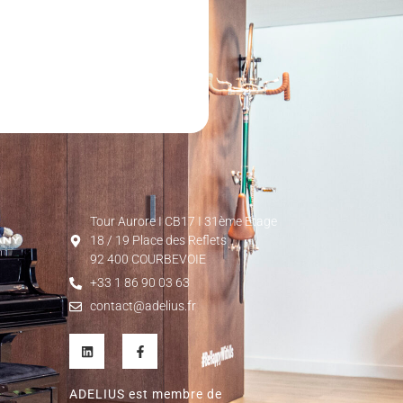
Tour Aurore I CB17 I 31ème Etage
18 / 19 Place des Reflets
92 400 COURBEVOIE
+33 1 86 90 03 63
contact@adelius.fr
ADELIUS est membre de