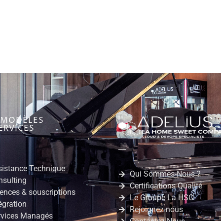
 MODÈLES
ERVICES
sistance Technique
Qui Sommes-Nous ?
nsulting
Certifications Qualité
ences & souscriptions
Le Groupe La HSC
égration
Rejoignez-nous
rvices Managés