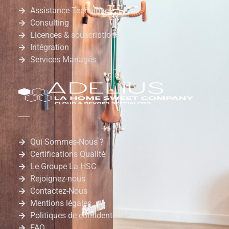
Assistance Technique
Consulting
Licences & souscriptions
Intégration
Services Managés
Qui Sommes-Nous ?
Certifications Qualité
Le Groupe La HSC
Rejoignez-nous
Contactez-Nous
Mentions légales
Politiques de confidentialité
FAQ