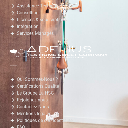
Assistance Technique
Consulting
Licences & souscriptions
Intégration
Services Managés
Qui Sommes-Nous ?
Certifications Qualité
Le Groupe La HSC
Rejoignez-nous
Contactez-Nous
Mentions légales
Politiques de confidentialité
FAQ